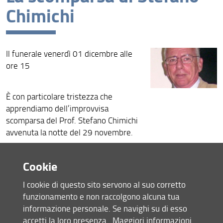
Chimichi
Archivio
Il funerale venerdì 01 dicembre alle
ore 15
È con particolare tristezza che
apprendiamo dell’improvvisa
scomparsa del Prof. Stefano Chimichi
avvenuta la notte del 29 novembre.
Molti di noi lo conoscevano assai bene
come attivo componente del
Cookie
Dipartimento di Chimica Organica ‘Ugo
Schiff’, prima, e del DICUS poi, fino al
I cookie di questo sito servono al suo corretto
suo pensionamento nel 2017.
funzionamento e non raccolgono alcuna tua
informazione personale. Se navighi su di esso
venerdì 01
Il funerale si svolgerà
accetti la loro presenza.
Maggiori informazioni
dicembre alle ore 15 alla chiesa della