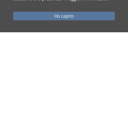
Madonna della Tosse a Firenze
.
Profilo di Stefano Chimichi
Ho capito
01 Dicembre 2023 (
Archiviata
)
Condividi
Mappa del sito
RSS feed
Privacy
Note Legali
Accessibilità e usabilità
Monitoraggio
Area personale