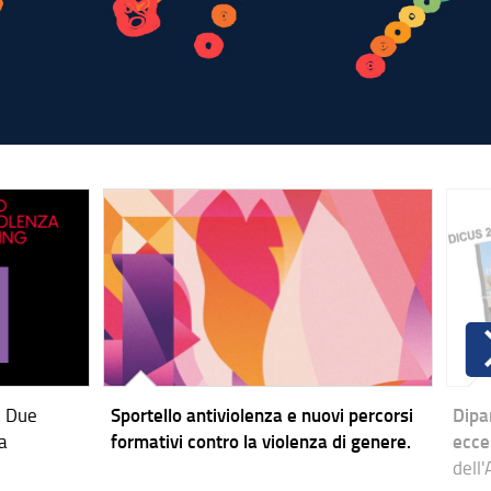
.
Due
Sportello antiviolenza e nuovi percorsi
Dipar
a
formativi contro la violenza di genere.
ecce
dell