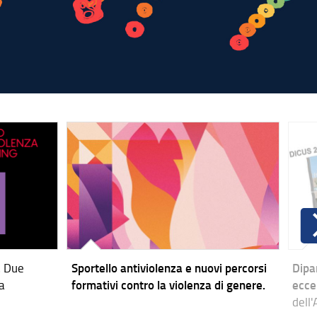
.
Due
Sportello antiviolenza e nuovi percorsi
Dipar
a
formativi contro la violenza di genere.
ecce
dell