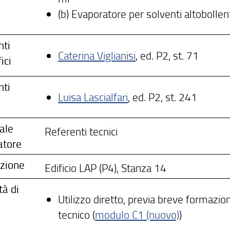
(b) Evaporatore per solventi altobollen
nti
Caterina Viglianisi
, ed. P2, st. 71
ici
nti
Luisa Lascialfari
,
ed. P2, st. 241
ale
Referenti tecnici
atore
azione
Edificio LAP (P4), Stanza 14
tà di
Utilizzo diretto, previa breve formazio
o
tecnico (
modulo C1 (nuovo)
)