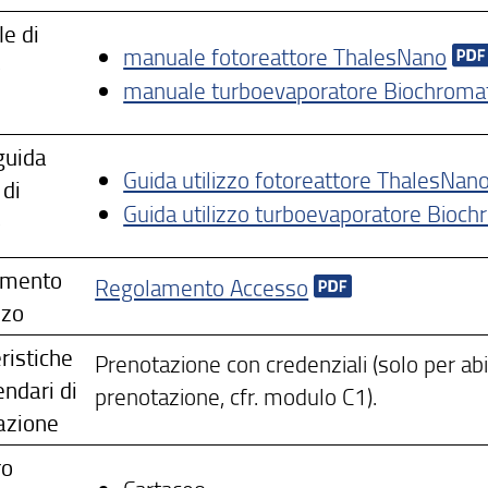
e di
manuale fotoreattore ThalesNano
o
manuale turboevaporatore Biochroma
guida
Guida utilizzo fotoreattore ThalesNan
 di
Guida utilizzo turboevaporatore Bioc
o
amento
Regolamento Accesso
zzo
ristiche
Prenotazione con credenziali (solo per abili
endari di
prenotazione, cfr. modulo C1).
azione
ro