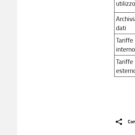
utilizz
Archiv
dati
Tariffe
intern
Tariffe
estern
Con