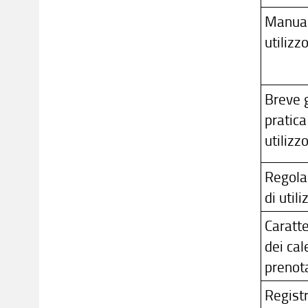
Manual
utilizz
Breve 
pratica
utilizz
Regol
di utili
Caratte
dei cal
prenot
Regist