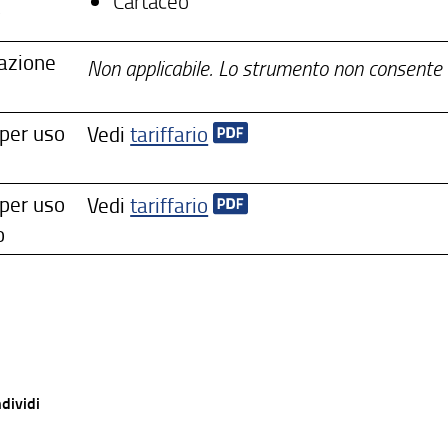
Cartaceo
o
iazione
Non applicabile. Lo strumento non consente d
 per uso
Vedi
tariffario
o
 per uso
Vedi
tariffario
o
dividi