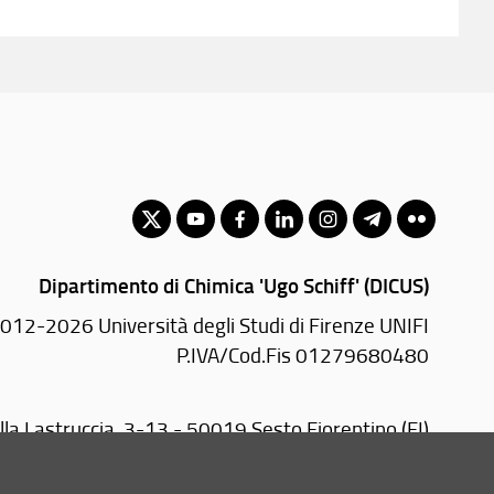
Dipartimento di Chimica 'Ugo Schiff' (DICUS)
012-2026 Università degli Studi di Firenze UNIFI
P.IVA/Cod.Fis 01279680480
lla Lastruccia, 3-13 - 50019 Sesto Fiorentino (FI)
Tel.
+39 055 4573007
email:
segr-dip(AT)chim.unifi.it