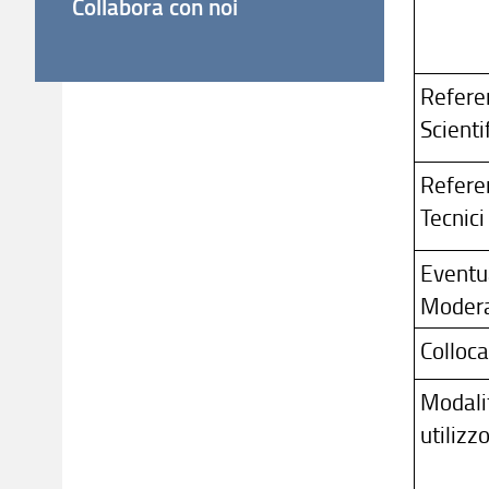
Collabora con noi
Refere
Scientif
Refere
Tecnici
Eventu
Moder
Colloc
Modali
utilizz