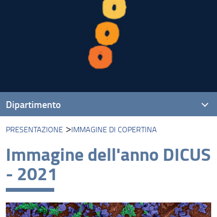
Dipartimento
PRESENTAZIONE
IMMAGINE DI COPERTINA
Presentazione
Immagine dell'anno DICUS
Missione
- 2021
Visione
Organizzazione
Persone