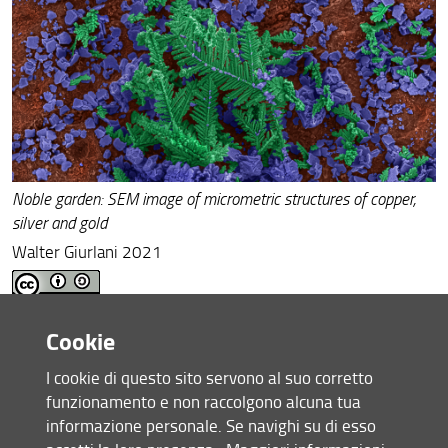
Struttura e sedi
Bandi e avvisi
Assicurazione della qualità
Area riservata
Noble garden: SEM image of micrometric structures of copper,
silver and gold
Walter Giurlani 2021
This work is licensed under a
Creative Commons Attribution-ShareAlike
Cookie
4.0 International License
L'immagine è la vincitrice del concorso "Immagine dell'anno
I cookie di questo sito servono al suo corretto
DICUS 2021"
funzionamento e non raccolgono alcuna tua
informazione personale. Se navighi su di esso
Altre immagini presentate al concorso: