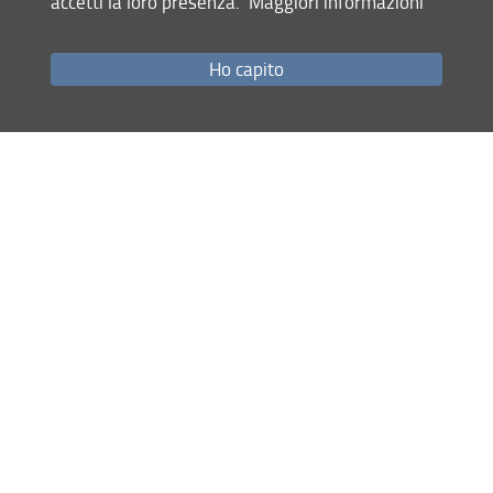
accetti la loro presenza.
Maggiori informazioni
Ho capito
Condividi
ultimo aggiornamento
04.08.2026