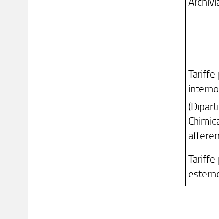
Archivi
Tariffe
interno
(Dipart
Chimica
afferen
Tariffe
estern