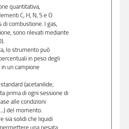
ne quantitativa,
ementi C, H, N, S e O
 di combustione. I gas,
ione, sono rilevati mediante
).
ta, lo strumento può
rcentuali in peso degli
 in un campione
standard (acetanilide,
a prima di ogni sessione di
 base alle condizioni
...) del momento.
sia solidi che liquidi
da permettere una pesata