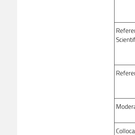
Refere
Scientif
Referen
Modera
Colloc