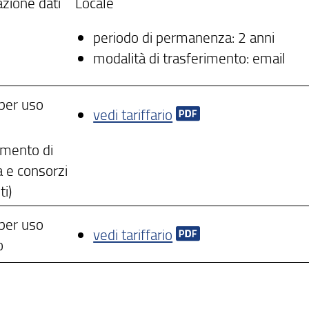
azione dati
Locale
periodo di permanenza:
2 anni
modalità di trasferimento: email
 per uso
vedi tariffario
imento di
 e consorzi
ti)
 per uso
vedi tariffario
o