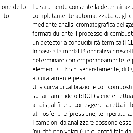
ione dello
Lo strumento consente la determinazio
nto
completamente automatizzata, degli el
mediante analisi cromatografica dei gas
formati durante il processo di combust
un detector a conducibilità termica (TCD
In base alla modalità operativa prescel
determinare contemporaneamente le pe
elementi CHNS o, separatamente, di O,
accuratamente pesato.
Una curva di calibrazione con composti 
sulfanilammide o BBOT) viene effettuat
analisi, al fine di correggere la retta in
atmosferiche (pressione, temperatura, 
I campioni da analizzare possono essere 
(purché non volatili), in quantità tale 